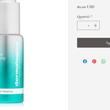
Prezzo
80,00 USD
Quantità
*
Ag